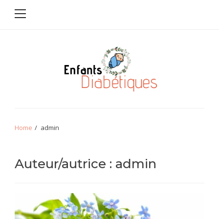
Primary
Skip
Skip
Menu
to
to
navigation
content
Enfants
diabétiques
Home
admin
Auteur/autrice :
admin