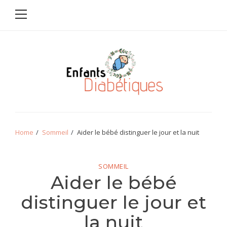
Primary
Skip
Skip
Menu
to
to
navigation
content
Enfants
diabétiques
Home
Sommeil
Aider le bébé distinguer le jour et la nuit
SOMMEIL
Aider le bébé
distinguer le jour et
la nuit